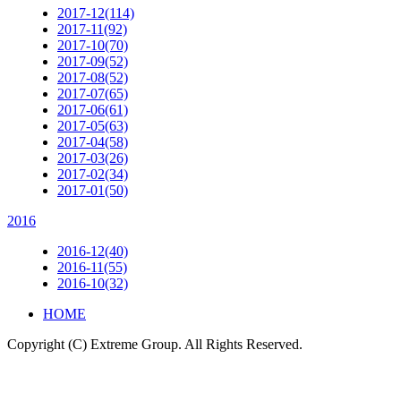
2017-12(114)
2017-11(92)
2017-10(70)
2017-09(52)
2017-08(52)
2017-07(65)
2017-06(61)
2017-05(63)
2017-04(58)
2017-03(26)
2017-02(34)
2017-01(50)
2016
2016-12(40)
2016-11(55)
2016-10(32)
HOME
Copyright (C) Extreme Group. All Rights Reserved.