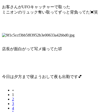
お客さんがUFOキャッチャーで取った
ミニオンのリュック奪い取ってずっと背負ってた💓笑
店長が面白がって写メ撮ってた🤣
今日は夕方まで寝ようおして夜も出勤です💕
«
1
2
3
4