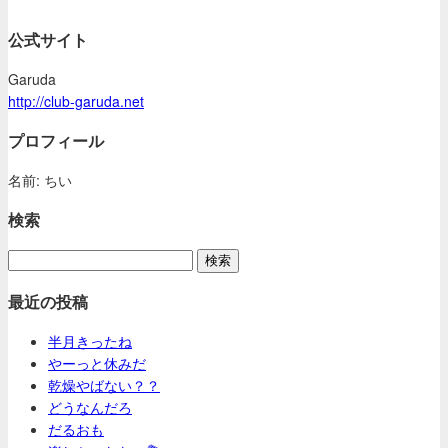
公式サイト
Garuda
http://club-garuda.net
プロフィール
名前: ちい
検索
最近の投稿
半月きったね
やーっと休みだ
乾燥やばない？？
どうなんだろ
だるおも