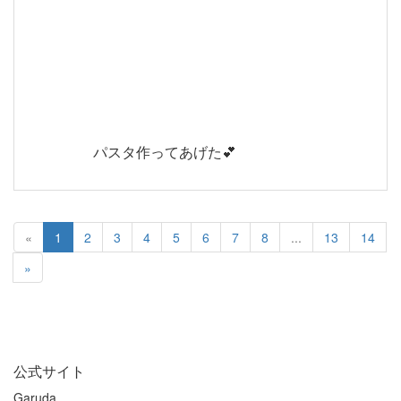
パスタ作ってあげた💕
«
1
2
3
4
5
6
7
8
...
13
14
»
公式サイト
Garuda