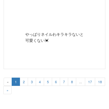
やっぱりネイルわキラキラないと
可愛くない💓
«
1
2
3
4
5
6
7
8
...
17
18
»