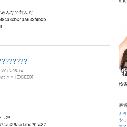
名前
にみんなで飲んだ
????????
2016-05-14
者:
きき
[EXCEED]
検
最
キラ
ﾞﾘﾝｸ
やっ
マス