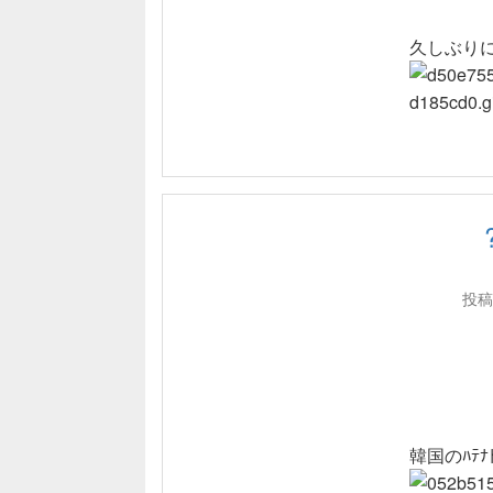
久しぶり
投稿
韓国のﾊﾃﾅﾄ