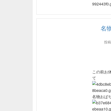
名
投稿
この前お
て
名物おば