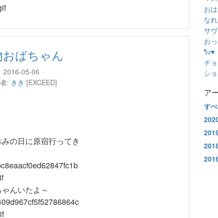
おは
なれ
サヴ
おっ
物おばちゃん
🐑♥️
チョ
2016-05-06
ショ
者:
きき
[EXCEED]
ア
すべ
202
201
休みの日に原宿行ってき
201
201
ちゃんいたよ～