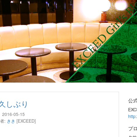
公
久しぶり
EXC
2016-05-15
http
者:
きき
[EXCEED]
プ