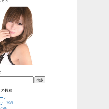
: きき
索
近の投稿
ーン
ほー👋😃
ク😷