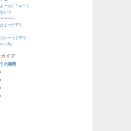
よーん( ＾ω＾ )
ない💧
ァーー✨
はよー(^∇^)
コレート(^∇^)
ーン🐑
ーカイブ
ての期間
0
9
8
6