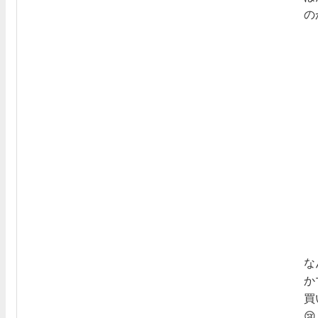
の
な
か
買
😢