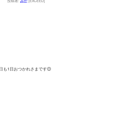
投稿者:
みか
[EXCEED]
日も1日おつかれさまです😊